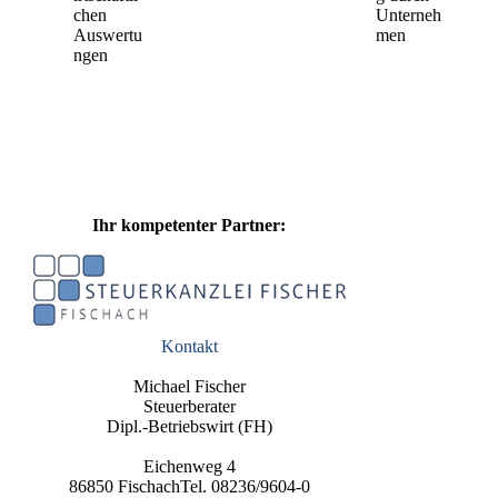
chen
Unterneh
Auswertu
men
ngen
Ihr kompetenter Partner:
Kontakt
Michael Fischer
Steuerberater
Dipl.-Betriebswirt (FH)
Eichenweg 4
86850 FischachTel. 08236/9604-0