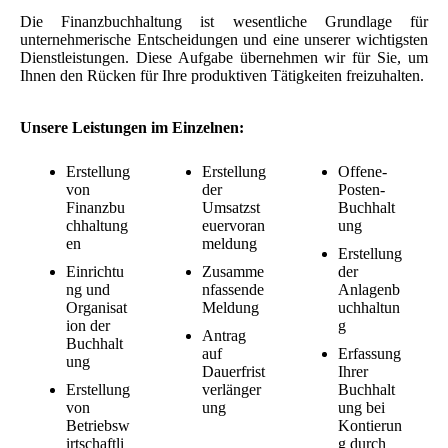
Die Finanzbuchhaltung ist wesentliche Grundlage für
unternehmerische Entscheidungen und eine unserer wichtigsten
Dienstleistungen. Diese Aufgabe übernehmen wir für Sie, um
Ihnen den Rücken für Ihre produktiven Tätigkeiten freizuhalten.
Unsere Leistungen im Einzelnen:
Erstellung
Erstellung
Offene-
von
der
Posten-
Finanzbu
Umsatzst
Buchhalt
chhaltung
euervoran
ung
en
meldung
Erstellung
Einrichtu
Zusamme
der
ng und
nfassende
Anlagenb
Organisat
Meldung
uchhaltun
ion der
g
Antrag
Buchhalt
auf
Erfassung
ung
Dauerfrist
Ihrer
Erstellung
verlänger
Buchhalt
von
ung
ung bei
Betriebsw
Kontierun
irtschaftli
g durch