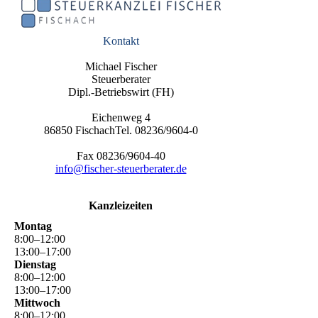
Kontakt
Michael Fischer
Steuerberater
Dipl.-Betriebswirt (FH)
Eichenweg 4
86850 FischachTel. 08236/9604-0
Fax 08236/9604-40
info@fischer-steuerberater.de
Kanzleizeiten
Montag
8
:
00
–
12
:
00
13
:
00
–
17
:
00
Dienstag
8
:
00
–
12
:
00
13
:
00
–
17
:
00
Mittwoch
8
:
00
–
12
:
00